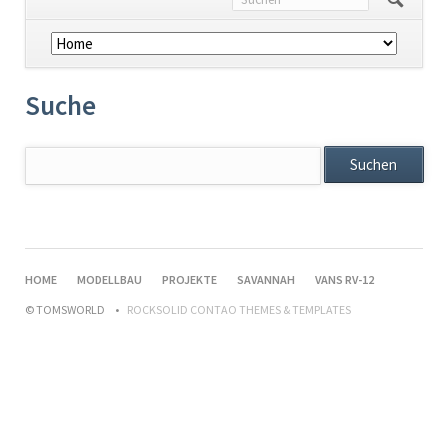
Navigation
überspringen
Suche
Suchbegriffe
Suchen
NAVIGATION
HOME
MODELLBAU
PROJEKTE
SAVANNAH
VANS RV-12
ÜBERSPRINGEN
© TOMSWORLD
ROCKSOLID CONTAO THEMES & TEMPLATES